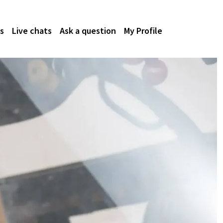
s
Live chats
Ask a question
My Profile