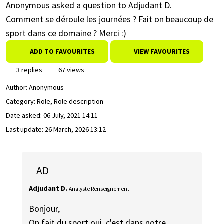
Anonymous asked a question to Adjudant D.
Comment se déroule les journées ? Fait on beaucoup de
sport dans ce domaine ? Merci :)
ADD TO FAVOURITES
VIEW FAVOURITES
3 replies
67 views
Author:
Anonymous
Category: Role, Role description
Date asked:
06 July, 2021 14:11
Last update:
26 March, 2026 13:12
AD
Adjudant D.
Analyste Renseignement
Bonjour,
On fait du sport oui, c'est dans notre