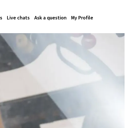
s
Live chats
Ask a question
My Profile