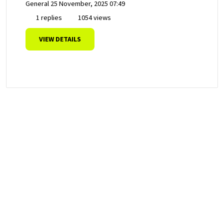
General
25 November, 2025 07:49
1 replies
1054 views
VIEW DETAILS