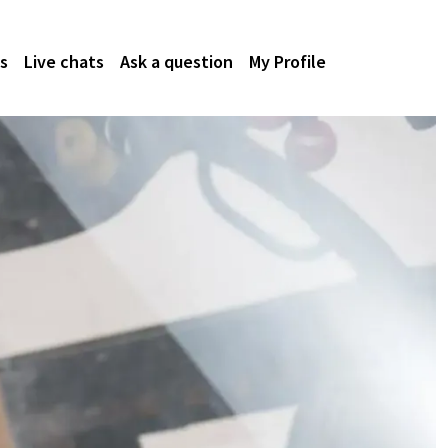
s
Live chats
Ask a question
My Profile