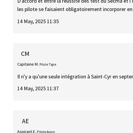
D’accord et entre là réussite des test du Secma et l
les pilote se faisaient obligatoirement incorporer 
14 May, 2025 11:35
CM
Capitaine M.
Pilote Tigre
Il n'y a qu'une seule intégration à Saint-Cyr en sept
14 May, 2025 11:37
AE
Aspirant E.
P Ilote Avion