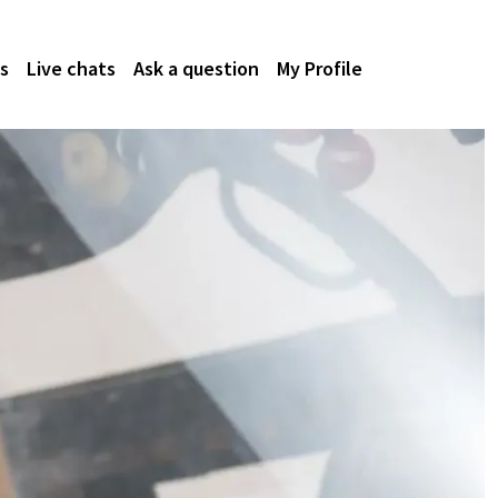
s
Live chats
Ask a question
My Profile