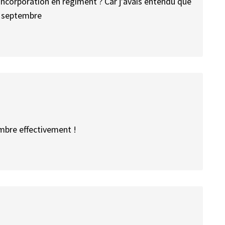
’incorporation en régiment ? Car j’avais entendu que
en septembre
embre effectivement !