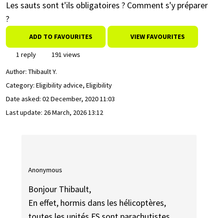
Les sauts sont t'ils obligatoires ? Comment s'y préparer
?
ADD TO FAVOURITES
VIEW FAVOURITES
1 reply
191 views
Author:
Thibault Y.
Category: Eligibility advice, Eligibility
Date asked:
02 December, 2020 11:03
Last update:
26 March, 2026 13:12
Anonymous
Bonjour Thibault,
En effet, hormis dans les hélicoptères,
toutes les unités FS sont parachutistes.