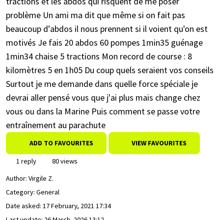
tractions et les abdos qui risquent de me poser
problème Un ami ma dit que même si on fait pas
beaucoup d'abdos il nous prennent si il voient qu'on est
motivés Je fais 20 abdos 60 pompes 1min35 guénage
1min34 chaise 5 tractions Mon record de course : 8
kilomètres 5 en 1h05 Du coup quels seraient vos conseils
Surtout je me demande dans quelle force spéciale je
devrai aller pensé vous que j'ai plus mais change chez
vous ou dans la Marine Puis comment se passe votre
entraînement au parachute
ADD TO FAVOURITES
VIEW FAVOURITES
1 reply
80 views
Author:
Virgile Z.
Category: General
Date asked:
17 February, 2021 17:34
Last update:
26 March, 2026 13:12