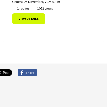
General
25 November, 2025 07:49
1 replies
1052 views
VIEW DETAILS
Share