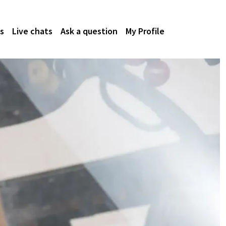
s
Live chats
Ask a question
My Profile