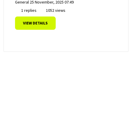
General
25 November, 2025 07:49
1 replies
1052 views
VIEW DETAILS