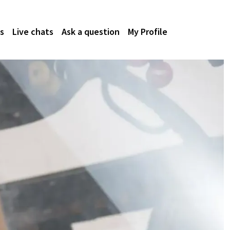
s
Live chats
Ask a question
My Profile