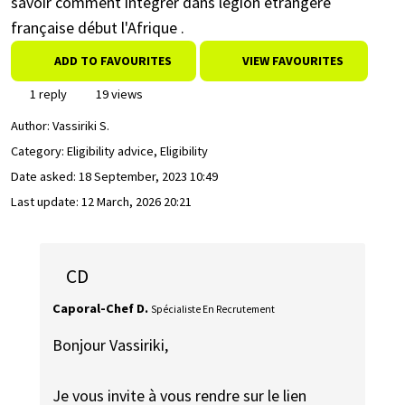
savoir comment intégrer dans légion étrangère
française début l'Afrique .
ADD TO FAVOURITES
VIEW FAVOURITES
1 reply
19 views
Author:
Vassiriki S.
Category: Eligibility advice, Eligibility
Date asked:
18 September, 2023 10:49
Last update:
12 March, 2026 20:21
CD
Caporal-Chef D.
Spécialiste En Recrutement
Bonjour Vassiriki,
Je vous invite à vous rendre sur le lien