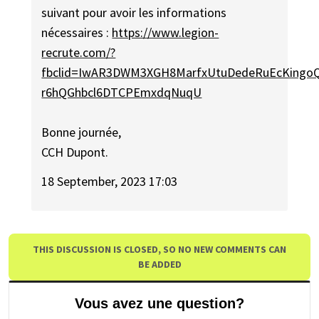
suivant pour avoir les informations
nécessaires :
https://www.legion-
recrute.com/?
fbclid=IwAR3DWM3XGH8MarfxUtuDedeRuEcKingo
r6hQGhbcl6DTCPEmxdqNuqU
Bonne journée,
CCH Dupont.
18 September, 2023 17:03
THIS DISCUSSION IS CLOSED, SO NO NEW COMMENTS CAN
BE ADDED
Vous avez une question?