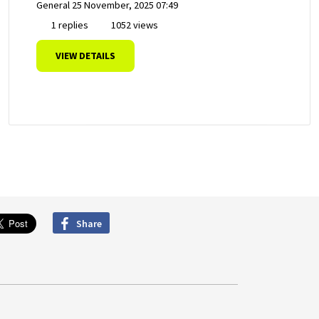
General
25 November, 2025 07:49
1 replies
1052 views
VIEW DETAILS
Share