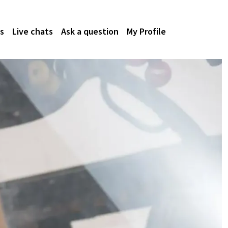
s
Live chats
Ask a question
My Profile