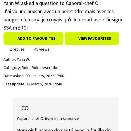
Yann W. asked a question to Caporal-chef O.
J'ai vu une auxsan avec un beret tdm mais avec les
badges d'un cma je croyais qu'elle devait avoir l'insigne
SSA.mERCI
ADD TO FAVOURITES
VIEW FAVOURITES
2 replies
45 views
Author:
Yann W.
Category: Role, Role description
Date asked:
09 January, 2022 17:00
Last update:
12 March, 2026 19:48
CO
Caporal-chef O.
Brancardier Secouriste
Bonsoir l'insigne de santé avec la feuille de