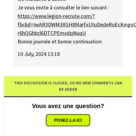
Je vous invite à consulter le lien suivant :
https://www.legion-recrute.com/?
fbclid=IwAR3DWM3XGH8MarfxUtuDedeRuEcKingo
r6hQGhbcl6DTCPEmxdqNuqU
Bonne journée et bonne continuation
10 July, 2024 13:18
THIS DISCUSSION IS CLOSED, SO NO NEW COMMENTS CAN
BE ADDED
Vous avez une question?
POSEZ-LA ICI