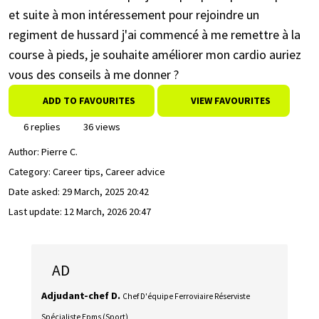
et suite à mon intéressement pour rejoindre un
regiment de hussard j'ai commencé à me remettre à la
course à pieds, je souhaite améliorer mon cardio auriez
vous des conseils à me donner ?
ADD TO FAVOURITES
VIEW FAVOURITES
6 replies
36 views
Author:
Pierre C.
Category: Career tips, Career advice
Date asked:
29 March, 2025 20:42
Last update:
12 March, 2026 20:47
AD
Adjudant-chef D.
Chef D'équipe Ferroviaire Réserviste
Spécialiste Epms (Sport)