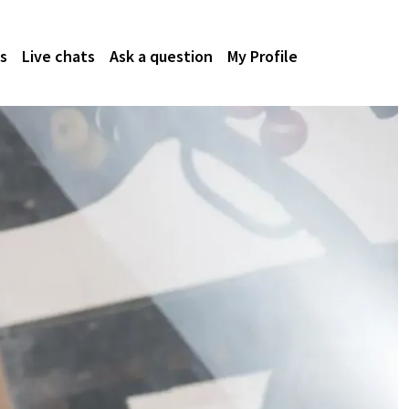
s
Live chats
Ask a question
My Profile