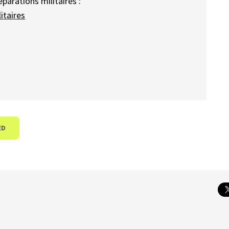
parations militaires :
itaires
ED