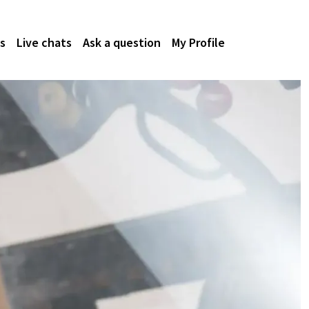
s
Live chats
Ask a question
My Profile