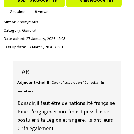
ADD TO FAVOURITES
VIEW FAVOURITES
2 replies
6 views
Author:
Anonymous
Category: General
Date asked:
27 January, 2026 18:05
Last update:
12 March, 2026 21:01
AR
Adjudant-chef R.
Gérant Restauration / Conseiller En
Recrutement
Bonsoir, il faut être de nationalité française
Pour s’engager. Sinon I’m est possible de
postuler à la Légion étrangère. Ils ont leurs
Cirfa également.