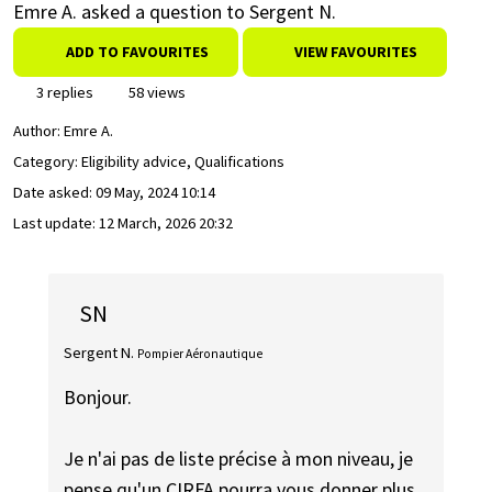
Emre A. asked a question to Sergent N.
ADD TO FAVOURITES
VIEW FAVOURITES
3 replies
58 views
Author:
Emre A.
Category: Eligibility advice, Qualifications
Date asked:
09 May, 2024 10:14
Last update:
12 March, 2026 20:32
SN
Sergent N.
Pompier Aéronautique
Bonjour.
Je n'ai pas de liste précise à mon niveau, je
pense qu'un CIRFA pourra vous donner plus