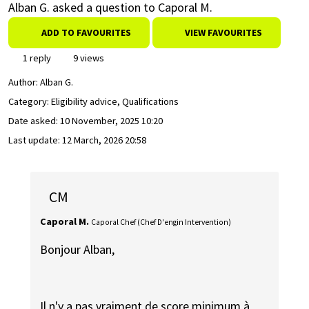
Alban G. asked a question to Caporal M.
ADD TO FAVOURITES
VIEW FAVOURITES
1 reply
9 views
Author:
Alban G.
Category: Eligibility advice, Qualifications
Date asked:
10 November, 2025 10:20
Last update:
12 March, 2026 20:58
CM
Caporal M.
Caporal Chef (Chef D'engin Intervention)
Bonjour Alban,
Il n'y a pas vraiment de score minimum à