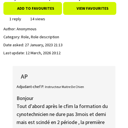
ADD TO FAVOURITES
VIEW FAVOURITES
1 reply
14 views
Author:
Anonymous
Category: Role, Role description
Date asked:
27 January, 2023 21:13
Last update:
12 March, 2026 20:12
AP
Adjudant-chef P.
Instructeur Maitre De Chien
Bonjour
Tout d'abord après le cfim la formation du
cynotechnicien ne dure pas 3mois et demi
mais est scindé en 2 période , la première