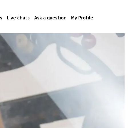
s
Live chats
Ask a question
My Profile