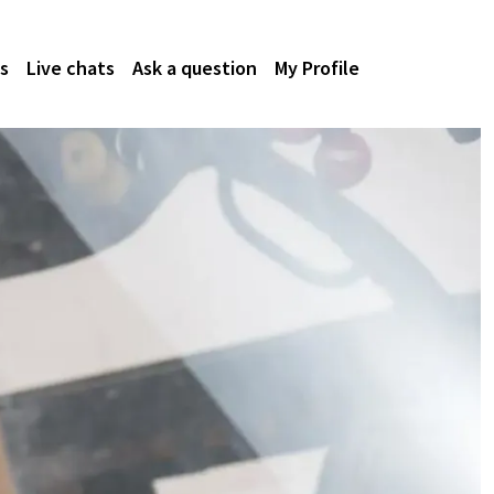
s
Live chats
Ask a question
My Profile