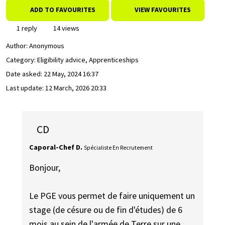
ADD TO FAVOURITES
VIEW FAVOURITES
1 reply
14 views
Author:
Anonymous
Category: Eligibility advice, Apprenticeships
Date asked:
22 May, 2024 16:37
Last update:
12 March, 2026 20:33
CD
Caporal-Chef D.
Spécialiste En Recrutement
Bonjour,
Le PGE vous permet de faire uniquement un
stage (de césure ou de fin d'études) de 6
mois au sein de l'armée de Terre sur une