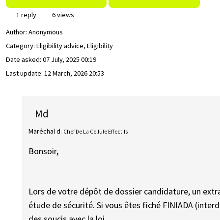
1 reply
6 views
Author:
Anonymous
Category: Eligibility advice, Eligibility
Date asked:
07 July, 2025 00:19
Last update:
12 March, 2026 20:53
Md
Maréchal d.
Chef De La Cellule Effectifs
Bonsoir,
Lors de votre dépôt de dossier candidature, un extra
étude de sécurité. Si vous êtes fiché FINIADA (inter
des soucis avec la loi.