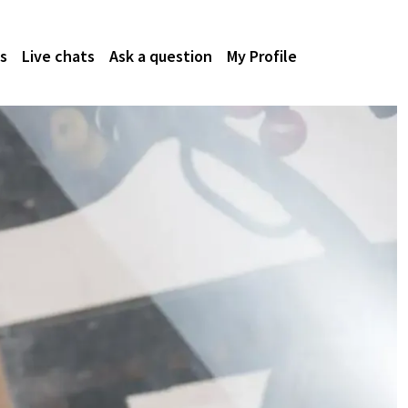
s
Live chats
Ask a question
My Profile