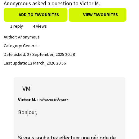
Anonymous asked a question to Victor M.
ADD TO FAVOURITES
VIEW FAVOURITES
1 reply
4 views
Author:
Anonymous
Category: General
Date asked:
27 September, 2025 20:58
Last update:
12 March, 2026 20:56
VM
Victor M.
Opérateur D'écoute
Bonjour,
Si vous souhaitez effectuer une période de