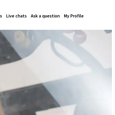
s
Live chats
Ask a question
My Profile