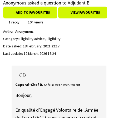
Anonymous asked a question to Adjudant B.
ADD TO FAVOURITES
VIEW FAVOURITES
1 reply
104 views
Author:
Anonymous
Category: Eligibility advice, Eligibility
Date asked:
18 February, 2021 22:17
Last update:
12 March, 2026 19:24
CD
Caporal-Chef D.
Spécialiste En Recrutement
Bonjour,
En qualité d’Engagé Volontaire de l'Armée
de Terre (EVAT), vous signerez un contrat