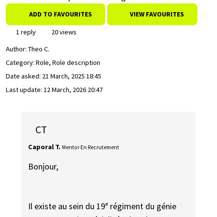
ADD TO FAVOURITES
VIEW FAVOURITES
1 reply
20 views
Author:
Theo C.
Category: Role, Role description
Date asked:
21 March, 2025 18:45
Last update:
12 March, 2026 20:47
CT
Caporal T.
Mentor En Recrutement
Bonjour,
Il existe au sein du 19ᵉ régiment du génie