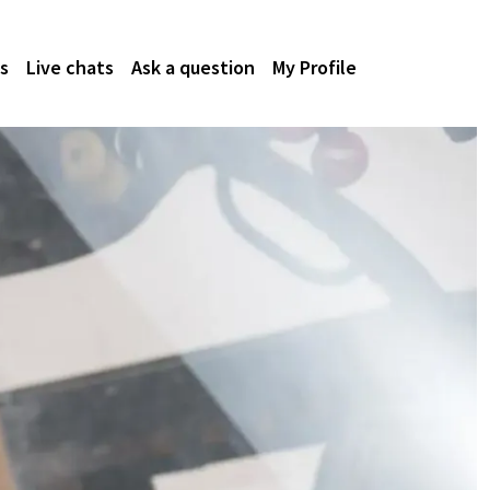
s
Live chats
Ask a question
My Profile