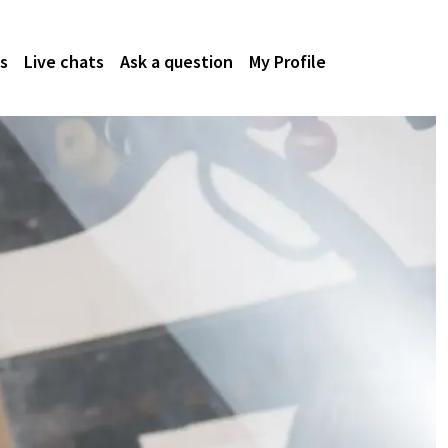
s
Live chats
Ask a question
My Profile