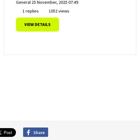
General
25 November, 2025 07:49
1 replies
1052 views
VIEW DETAILS
Share