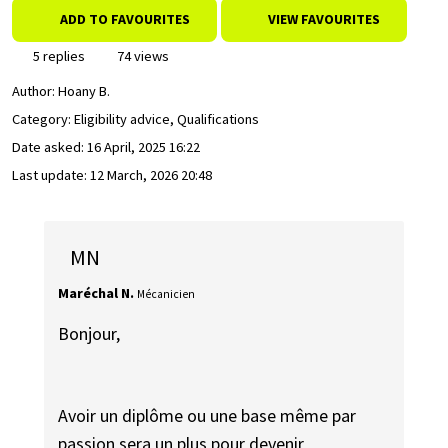
ADD TO FAVOURITES
VIEW FAVOURITES
5 replies
74 views
Author:
Hoany B.
Category: Eligibility advice, Qualifications
Date asked:
16 April, 2025 16:22
Last update:
12 March, 2026 20:48
MN
Maréchal N.
Mécanicien
Bonjour,
Avoir un diplôme ou une base même par
passion sera un plus pour devenir