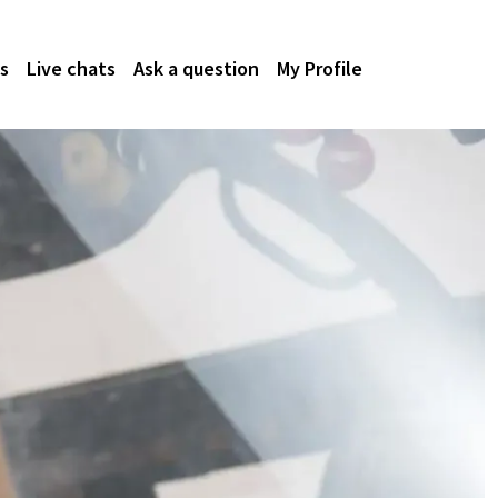
s
Live chats
Ask a question
My Profile