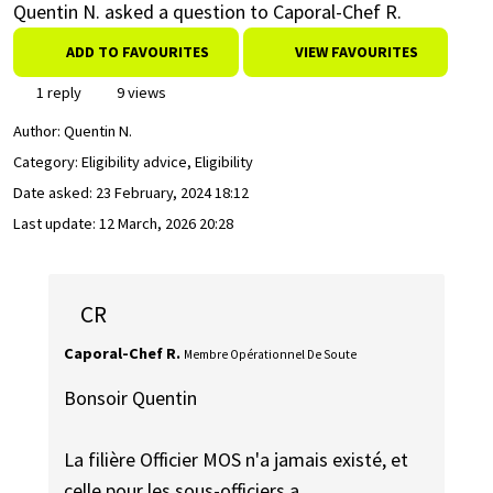
Quentin N. asked a question to Caporal-Chef R.
ADD TO FAVOURITES
VIEW FAVOURITES
1 reply
9 views
Author:
Quentin N.
Category: Eligibility advice, Eligibility
Date asked:
23 February, 2024 18:12
Last update:
12 March, 2026 20:28
CR
Caporal-Chef R.
Membre Opérationnel De Soute
Bonsoir Quentin
La filière Officier MOS n'a jamais existé, et
celle pour les sous-officiers a