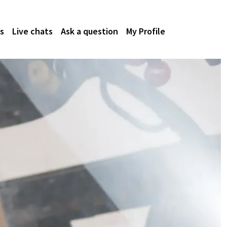
s
Live chats
Ask a question
My Profile