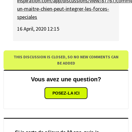
inspiration.com/app/discussions/view/87767/comm
un-maitre-chien-peut-integrer-les-forces-
speciales
16 April, 2020 12:15
THIS DISCUSSION IS CLOSED, SO NO NEW COMMENTS CAN
BE ADDED
Vous avez une question?
POSEZ-LA ICI