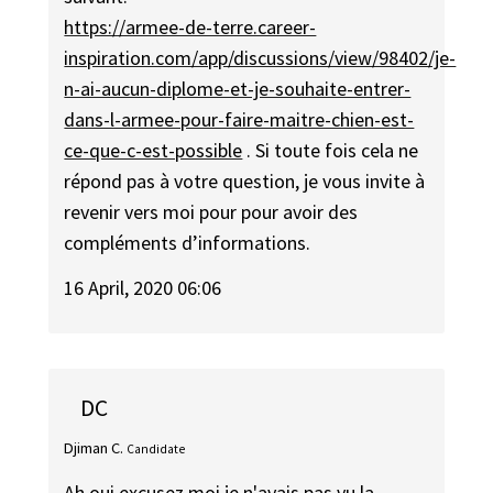
https://armee-de-terre.career-
inspiration.com/app/discussions/view/98402/je-
n-ai-aucun-diplome-et-je-souhaite-entrer-
dans-l-armee-pour-faire-maitre-chien-est-
ce-que-c-est-possible
. Si toute fois cela ne
répond pas à votre question, je vous invite à
revenir vers moi pour pour avoir des
compléments d’informations.
16 April, 2020 06:06
DC
Djiman C.
Candidate
Ah oui excusez moi je n'avais pas vu la