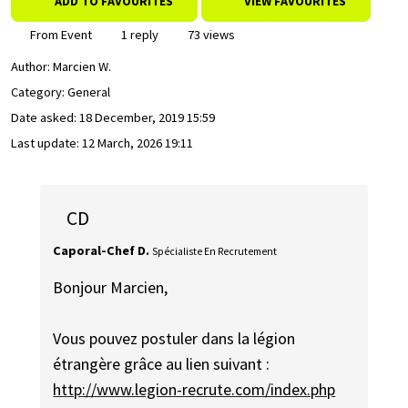
ADD TO FAVOURITES
VIEW FAVOURITES
From Event
1 reply
73 views
Author:
Marcien W.
Category: General
Date asked:
18 December, 2019 15:59
Last update:
12 March, 2026 19:11
CD
Caporal-Chef D.
Spécialiste En Recrutement
Bonjour Marcien,
Vous pouvez postuler dans la légion
étrangère grâce au lien suivant :
http://www.legion-recrute.com/index.php