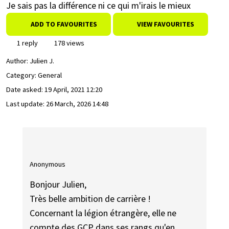
Je sais pas la différence ni ce qui m'irais le mieux
ADD TO FAVOURITES
VIEW FAVOURITES
1 reply
178 views
Author:
Julien J.
Category: General
Date asked:
19 April, 2021 12:20
Last update:
26 March, 2026 14:48
Anonymous
Bonjour Julien,
Très belle ambition de carrière !
Concernant la légion étrangère, elle ne
compte des GCP dans ses rangs qu'en