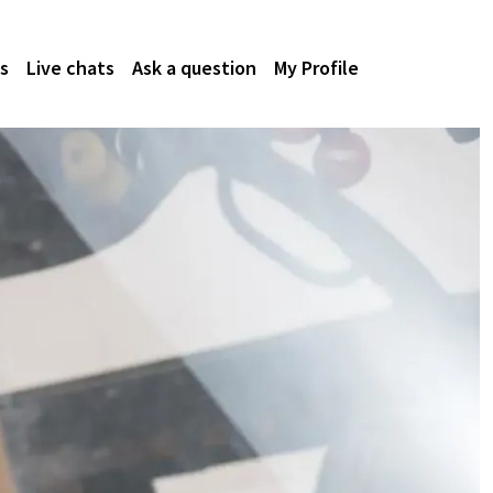
s
Live chats
Ask a question
My Profile