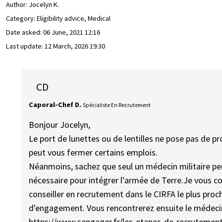
Author:
Jocelyn K.
Category: Eligibility advice, Medical
Date asked:
06 June, 2021 12:16
Last update:
12 March, 2026 19:30
CD
Caporal-Chef D.
Spécialiste En Recrutement
Bonjour Jocelyn,
Le port de lunettes ou de lentilles ne pose pas de p
peut vous fermer certains emplois.
Néanmoins, sachez que seul un médecin militaire peu
nécessaire pour intégrer l'armée de Terre.Je vous c
conseiller en recrutement dans le CIRFA le plus pro
d'engagement. Vous rencontrerez ensuite le médecin 
https://www.sengager.fr/les-etapes-de-recrutement