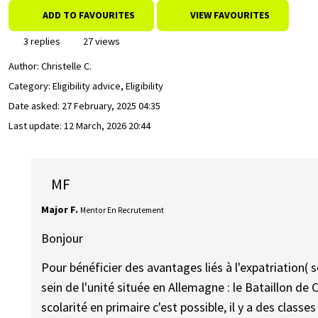
ADD TO FAVOURITES
VIEW FAVOURITES
3 replies
27 views
Author:
Christelle C.
Category: Eligibility advice, Eligibility
Date asked:
27 February, 2025 04:35
Last update:
12 March, 2026 20:44
MF
Major F.
Mentor En Recrutement
Bonjour
Pour bénéficier des avantages liés à l'expatriation( 
sein de l'unité située en Allemagne : le Bataillon 
scolarité en primaire c'est possible, il y a des classe