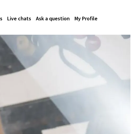
s
Live chats
Ask a question
My Profile