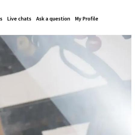
s
Live chats
Ask a question
My Profile