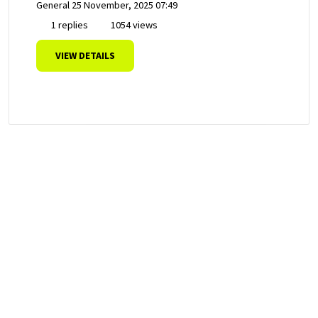
General
25 November, 2025 07:49
1 replies
1054 views
VIEW DETAILS