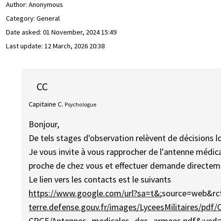
Author:
Anonymous
Category: General
Date asked:
01 November, 2024 15:49
Last update:
12 March, 2026 20:38
CC
Capitaine C.
Psychologue
Bonjour,
De tels stages d'observation relèvent de décisions l
Je vous invite à vous rapprocher de l'antenne médica
proche de chez vous et effectuer demande directem
Le lien vers les contacts est le suivants
https://www.google.com/url?sa=t&
;source=web&rc
terre.defense.gouv.fr/images/LyceesMilitaires/pdf/
CPGE/Antennes_medicales_des_armees.pdf&
;ved