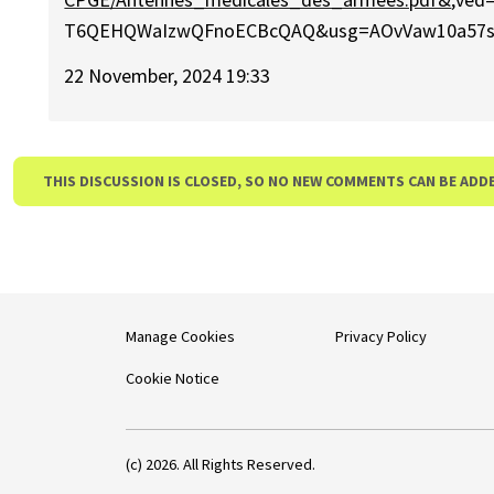
T6QEHQWaIzwQFnoECBcQAQ&usg=AOvVaw10a57sR
22 November, 2024 19:33
THIS DISCUSSION IS CLOSED, SO NO NEW COMMENTS CAN BE ADD
Manage Cookies
Privacy Policy
Cookie Notice
(c) 2026. All Rights Reserved.