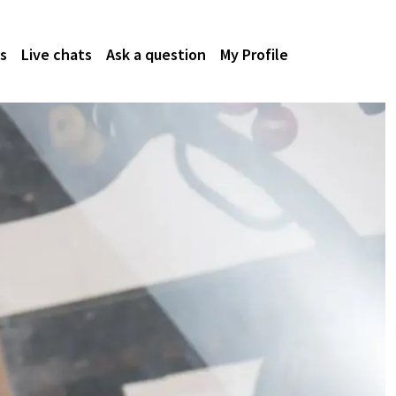
s
Live chats
Ask a question
My Profile