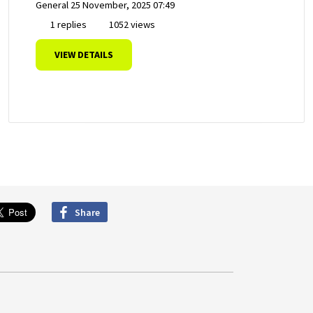
General
25 November, 2025 07:49
1 replies
1052 views
VIEW DETAILS
Share