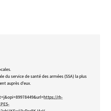
ocales.
le du service de santé des armées (SSA) la plus
ent auprès d'eux.
t=j&opi=89978449&url=
https://rh-
CPES-
=2ahUKEwji3vPsr8KJAxV-