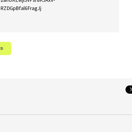
ZDGpBfal6FragJj
ED