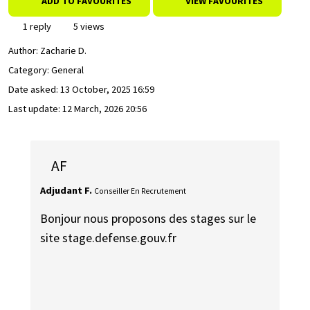
ADD TO FAVOURITES
VIEW FAVOURITES
1 reply
5 views
Author:
Zacharie D.
Category: General
Date asked:
13 October, 2025 16:59
Last update:
12 March, 2026 20:56
AF
Adjudant F.
Conseiller En Recrutement
Bonjour nous proposons des stages sur le
site stage.defense.gouv.fr