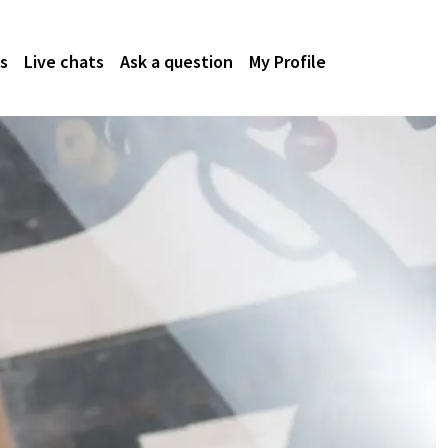
s
Live chats
Ask a question
My Profile