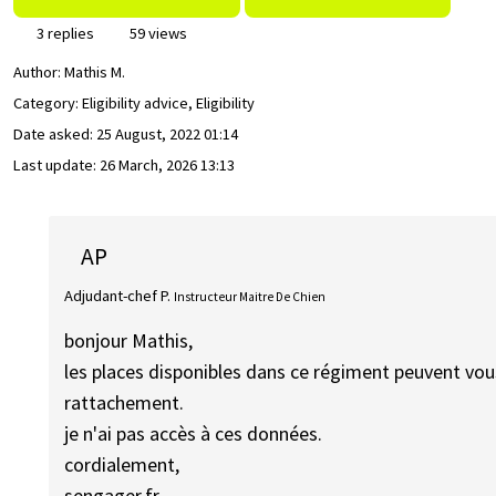
3 replies
59 views
Author:
Mathis M.
Category: Eligibility advice, Eligibility
Date asked:
25 August, 2022 01:14
Last update:
26 March, 2026 13:13
AP
Adjudant-chef P.
Instructeur Maitre De Chien
bonjour Mathis,
les places disponibles dans ce régiment peuvent vo
rattachement.
je n'ai pas accès à ces données.
cordialement,
sengager.fr