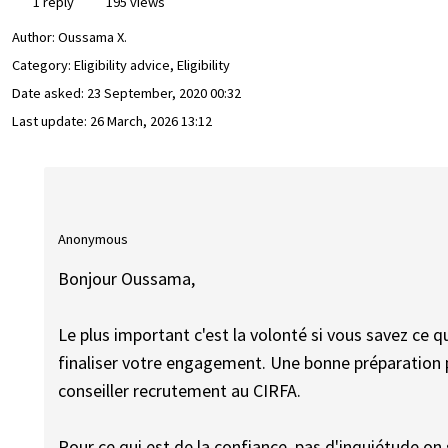
1 reply
195 views
Author:
Oussama X.
Category: Eligibility advice, Eligibility
Date asked:
23 September, 2020 00:32
Last update:
26 March, 2026 13:12
Anonymous
Bonjour Oussama,
Le plus important c'est la volonté si vous savez ce 
finaliser votre engagement. Une bonne préparation p
conseiller recrutement au CIRFA.
Pour ce qui est de la confiance, pas d'inquiétude o