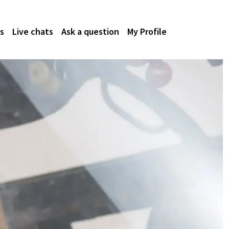
s
Live chats
Ask a question
My Profile