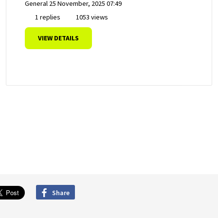
General
25 November, 2025 07:49
1 replies
1053 views
VIEW DETAILS
Share