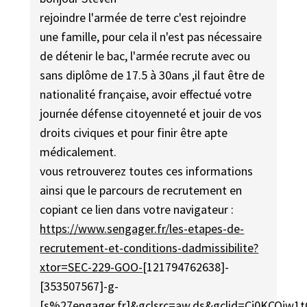
rejoindre l'armée de terre c'est rejoindre
une famille, pour cela il n'est pas nécessaire
de détenir le bac, l'armée recrute avec ou
sans diplôme de 17.5 à 30ans ,il faut être de
nationalité française, avoir effectué votre
journée défense citoyenneté et jouir de vos
droits civiques et pour finir être apte
médicalement.
vous retrouverez toutes ces informations
ainsi que le parcours de recrutement en
copiant ce lien dans votre navigateur :
https://www.sengager.fr/les-etapes-de-
recrutement-et-conditions-dadmissibilite?
xtor=SEC-229-GOO-
[121794762638]-
[353507567]-g-
[s%27engager.fr]&gclsrc=aw.ds&gclid=Cj0KCQj