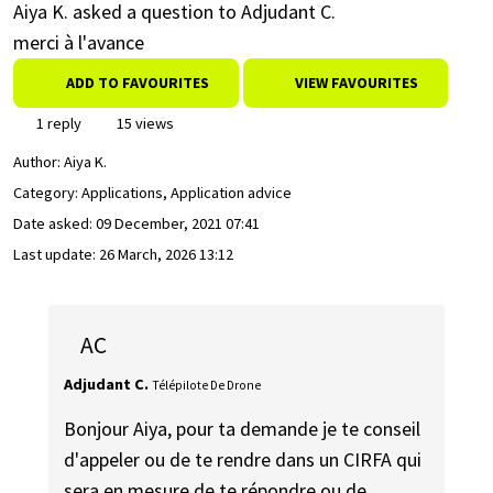
Aiya K. asked a question to Adjudant C.
merci à l'avance
ADD TO FAVOURITES
VIEW FAVOURITES
1 reply
15 views
Author:
Aiya K.
Category: Applications, Application advice
Date asked:
09 December, 2021 07:41
Last update:
26 March, 2026 13:12
AC
Adjudant C.
Télépilote De Drone
Bonjour Aiya, pour ta demande je te conseil
d'appeler ou de te rendre dans un CIRFA qui
sera en mesure de te répondre ou de