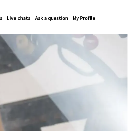
s
Live chats
Ask a question
My Profile