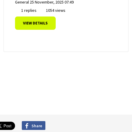
General
25 November, 2025 07:49
1 replies
1054 views
VIEW DETAILS
Share