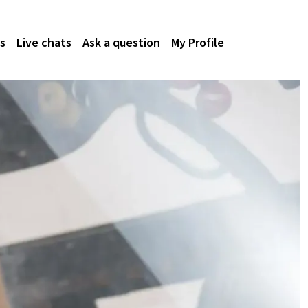
s
Live chats
Ask a question
My Profile