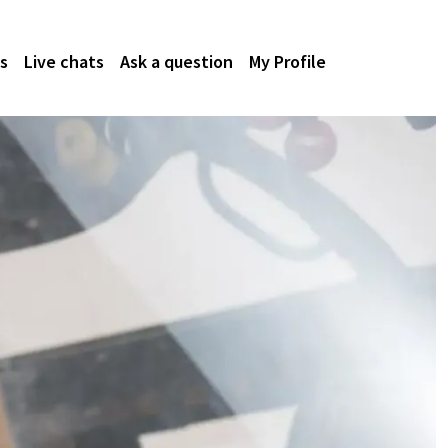
s
Live chats
Ask a question
My Profile