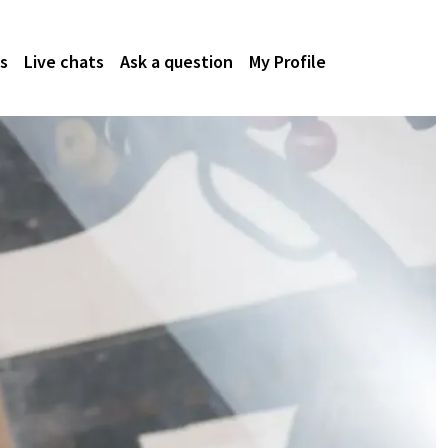
s
Live chats
Ask a question
My Profile