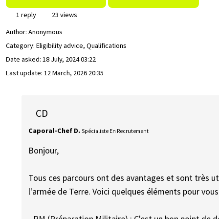
1 reply
23 views
Author:
Anonymous
Category: Eligibility advice, Qualifications
Date asked:
18 July, 2024 03:22
Last update:
12 March, 2026 20:35
CD
Caporal-Chef D.
Spécialiste En Recrutement
Bonjour,
Tous ces parcours ont des avantages et sont très ut
l'armée de Terre. Voici quelques éléments pour vous 
- PM (Préparation Militaire) : C'est un bon point de 